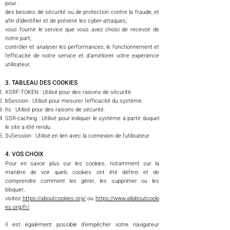
pour :
des besoins de sécurité ou de protection contre la fraude, et
afin d'identifier et de prévenir les cyber-attaques;
vous fournir le service que vous avez choisi de recevoir de
notre part;
contrôler et analyser les performances, le fonctionnement et
l'efficacité de notre service et d'améliorer votre expérience
utilisateur.
3. TABLEAU DES COOKIES
XSRF-TOKEN : Utilisé pour des raisons de sécurité.
bSession : Utilisé pour mesurer l'efficacité du système.
hs : Utilisé pour des raisons de sécurité.
SSR-caching : Utilisé pour indiquer le système à partir duquel
le site a été rendu.
SvSession : Utilisé en lien avec la connexion de l'utilisateur.
4. VOS CHOIX
Pour en savoir plus sur les cookies, notamment sur la
manière de voir quels cookies ont été définis et de
comprendre comment les gérer, les supprimer ou les
bloquer,
visitez
https://aboutcookies.org/
ou
https://www.allaboutcooki
es.org/fr/
.
Il est également possible d'empêcher votre navigateur