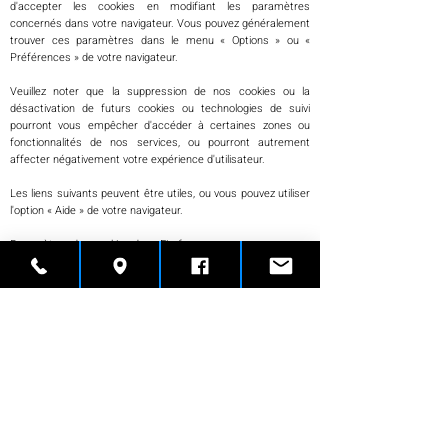
d'accepter les cookies en modifiant les paramètres
concernés dans votre navigateur. Vous pouvez généralement
trouver ces paramètres dans le menu « Options » ou «
Préférences » de votre navigateur.
Veuillez noter que la suppression de nos cookies ou la
désactivation de futurs cookies ou technologies de suivi
pourront vous empêcher d'accéder à certaines zones ou
fonctionnalités de nos services, ou pourront autrement
affecter négativement votre expérience d'utilisateur.
Les liens suivants peuvent être utiles, ou vous pouvez utiliser
l'option « Aide » de votre navigateur.
Paramètres des cookies dans Firefox
Paramètres des cookies dans Internet Explorer
Paramètres des cookies dans Google Chrome
Paramètres des cookies dans Safari (OS X)
Paramètres des cookies dans Safari (iOS)
Paramètres des cookies dans Android
Pour refuser et empêcher que vos données soient utilisées
par Google Analytics sur tous les sites web, consultez les
instructions suivantes
:
https://tools.google.com/dlpage/gaoptout?hl=fr.